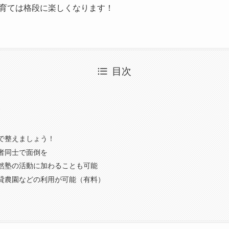
育ては格段に楽しくなります！
目次
い
で整えましょう！
者同士で面倒を
然塾の活動に加わることも可能
貸農園などの利用が可能（有料）