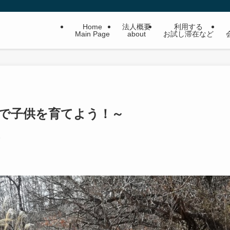
Home
法人概要
利用する
Main Page
about
お試し滞在など
皆で子供を育てよう！～
6