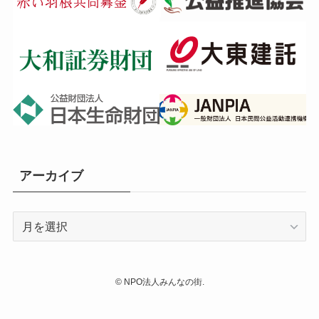
アーカイブ
ア
ー
カ
イ
©
NPO法人みんなの街.
ブ