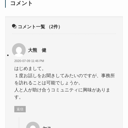
e
er
n
コメント
b
a
o
o
コメント一覧
（2件）
k
大熊 健
2020-07-09 11:46 PM
はじめまして。
１度お話しをお聞きしてみたいのですが、事務所
を訪れることは可能でしょうか。
人と人が助け合うコミュニティに興味がありま
す。
返信