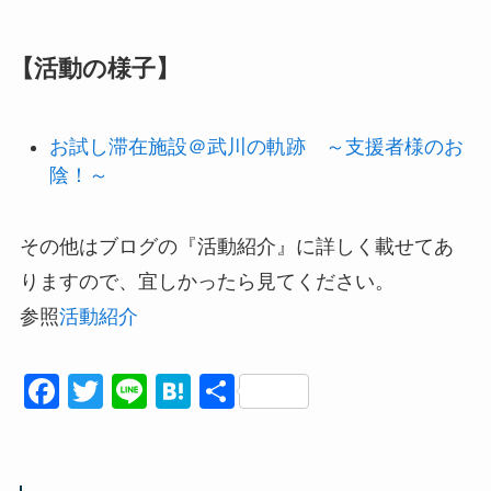
【活動の様子】
お試し滞在施設＠武川の軌跡 ～支援者様のお
陰！～
その他はブログの『活動紹介』に詳しく載せてあ
りますので、宜しかったら見てください。
参照
活動紹介
F
T
Li
H
共
a
wi
n
at
有
c
tt
e
e