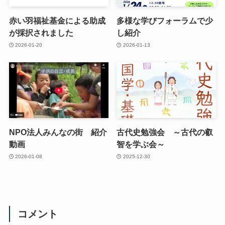
赤い羽福祉基金による助成
多様な学びフォーラムで少
が採択されました
し紹介
2026-01-20
2026-01-13
NPO法人みんなの街 紹介
古代史勉強会 ～古代の叡
動画
智を学ぶ会～
2026-01-08
2025-12-30
コメント