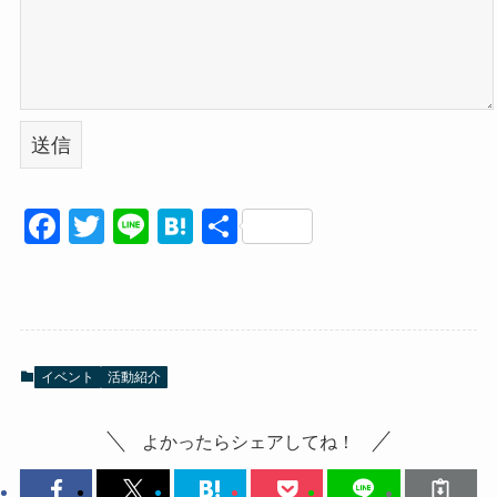
F
T
Li
H
共
a
wi
n
at
有
c
tt
e
e
e
er
n
b
a
イベント
活動紹介
o
o
よかったらシェアしてね！
k