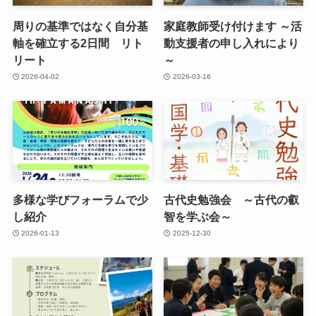
周りの基準ではなく自分基
家庭教師受け付けます ～活
軸を確立する2日間 リト
動支援者の申し入れにより
リート
～
2026-04-02
2026-03-16
多様な学びフォーラムで少
古代史勉強会 ～古代の叡
し紹介
智を学ぶ会～
2026-01-13
2025-12-30