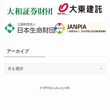
アーカイブ
ア
ー
カ
イ
©
NPO法人みんなの街.
ブ