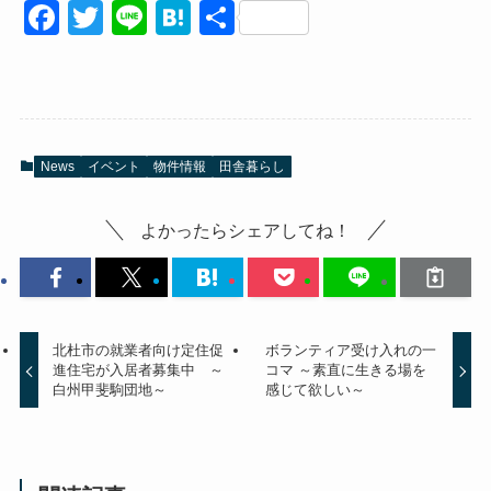
F
T
Li
H
共
a
wi
n
at
有
c
tt
e
e
e
er
n
b
a
News
イベント
物件情報
田舎暮らし
o
o
よかったらシェアしてね！
k
北杜市の就業者向け定住促
ボランティア受け入れの一
進住宅が入居者募集中 ～
コマ ～素直に生きる場を
白州甲斐駒団地～
感じて欲しい～