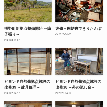
明野町新拠点整備開始 ～障
改修＋囲炉裏できりたんぽ
子張り～
2023-04-23
2023-05-07
ビヨンド自然塾拠点施設の
ビヨンド自然塾拠点施設の
改修39 ～建具修理～
改修38 ～外の流し台～
2022-04-17
2022-04-12