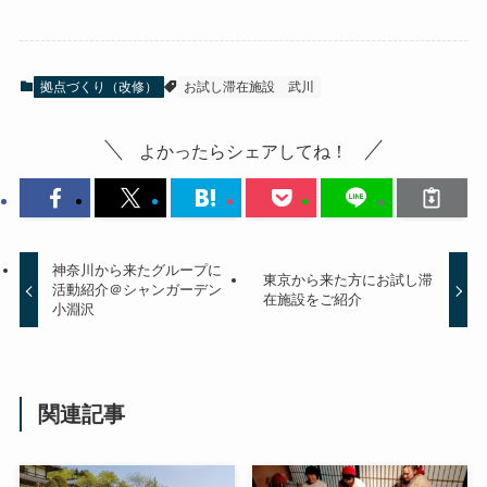
c
tt
e
e
e
er
n
b
a
拠点づくり（改修）
お試し滞在施設
武川
o
o
よかったらシェアしてね！
k
神奈川から来たグループに
東京から来た方にお試し滞
活動紹介＠シャンガーデン
在施設をご紹介
小淵沢
関連記事