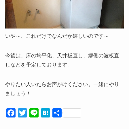
いや～、これだけでなんだか嬉しいのです～
今後は、床の均平化、天井板直し、縁側の波板直
しなどを予定しております。
やりたい人いたらお声がけください。一緒にやり
ましょう！
F
T
Li
H
共
a
wi
n
at
有