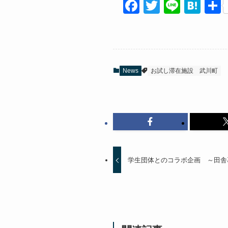
F
T
Li
H
a
wi
n
at
c
tt
e
e
e
er
n
b
a
News
お試し滞在施設
武川町
o
o
k
学生団体とのコラボ企画 ～田舎暮ら