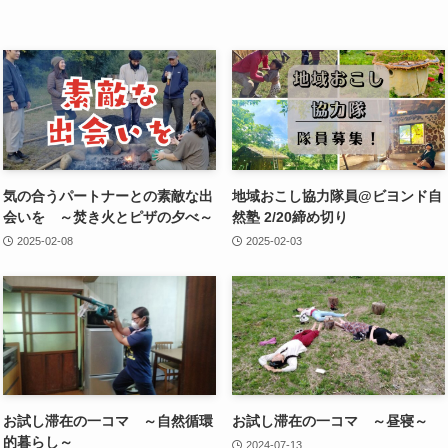
気の合うパートナーとの素敵な出
地域おこし協力隊員@ビヨンド自
会いを ～焚き火とピザの夕べ～
然塾 2/20締め切り
2025-02-08
2025-02-03
お試し滞在の一コマ ～自然循環
お試し滞在の一コマ ～昼寝～
的暮らし～
2024-07-13