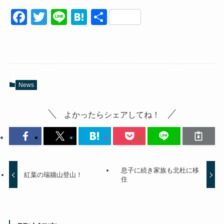
F
T
Li
H
共
a
wi
n
at
有
c
tt
e
e
e
er
n
b
a
News
o
o
よかったらシェアしてね！
k
息子に続き家族も北杜に移
紅葉の瑞牆山登山！
住