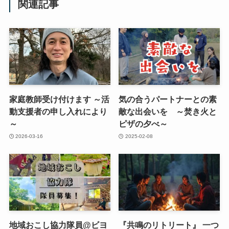
関連記事
家庭教師受け付けます ～活
気の合うパートナーとの素
動支援者の申し入れにより
敵な出会いを ～焚き火と
～
ピザの夕べ～
2026-03-16
2025-02-08
地域おこし協力隊員@ビヨ
『共鳴のリトリート』 一つ