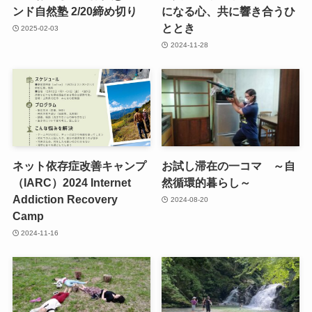
ンド自然塾 2/20締め切り
になる心、共に響き合うひ
ととき
2025-02-03
2024-11-28
ネット依存症改善キャンプ
お試し滞在の一コマ ～自
（IARC）2024 Internet
然循環的暮らし～
Addiction Recovery
2024-08-20
Camp
2024-11-16