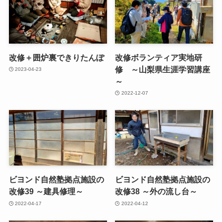
改修＋囲炉裏できりたんぽ
改修ボランティア実地研
修 ～山梨県生涯学習講座
2023-04-23
～
2022-12-07
ビヨンド自然塾拠点施設の
ビヨンド自然塾拠点施設の
改修39 ～建具修理～
改修38 ～外の流し台～
2022-04-17
2022-04-12