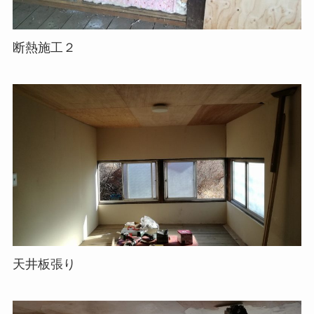
断熱施工２
天井板張り