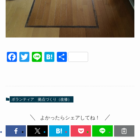
F
T
Li
H
共
a
wi
n
at
有
c
tt
e
e
e
er
n
b
a
ボランティア
拠点づくり（改修）
o
o
よかったらシェアしてね！
k