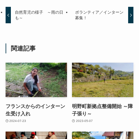
自然育児の様子 ～雨の日
ボランティア／インターン
も～
募集！
関連記事
フランスからのインターン
明野町新拠点整備開始 ～障
生受け入れ
子張り～
2024-07-23
2023-05-07