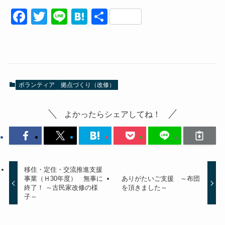
F
T
Li
H
共
a
wi
n
at
有
c
tt
e
e
e
er
n
b
a
ボランティア
拠点づくり（改修）
o
o
よかったらシェアしてね！
k
移住・定住・交流推進支援
事業（Ｈ30年度） 無事に
ありがたいご支援 ～布団
終了！ ～古民家改修の様
を頂きました～
子～