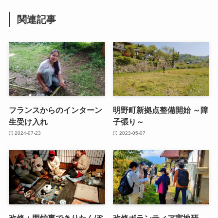
関連記事
フランスからのインターン
明野町新拠点整備開始 ～障
生受け入れ
子張り～
2024-07-23
2023-05-07
改修＋囲炉裏できりたんぽ
改修ボランティア実地研