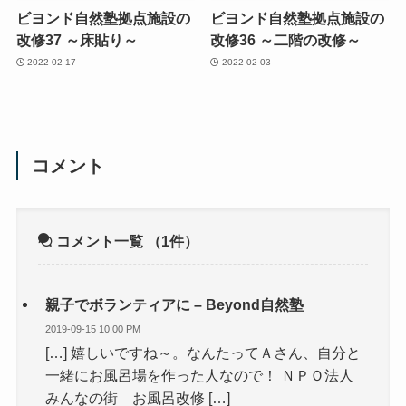
ビヨンド自然塾拠点施設の
ビヨンド自然塾拠点施設の
改修37 ～床貼り～
改修36 ～二階の改修～
2022-02-17
2022-02-03
コメント
コメント一覧
（1件）
親子でボランティアに – Beyond自然塾
2019-09-15 10:00 PM
[…] 嬉しいですね～。なんたってＡさん、自分と
一緒にお風呂場を作った人なので！ ＮＰＯ法人
みんなの街 お風呂改修 […]