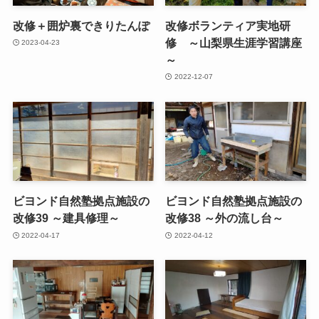
改修＋囲炉裏できりたんぽ
改修ボランティア実地研
修 ～山梨県生涯学習講座
2023-04-23
～
2022-12-07
ビヨンド自然塾拠点施設の
ビヨンド自然塾拠点施設の
改修39 ～建具修理～
改修38 ～外の流し台～
2022-04-17
2022-04-12