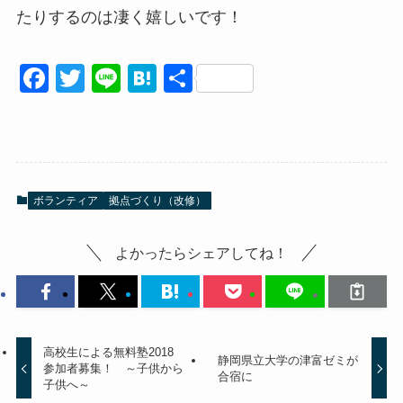
たりするのは凄く嬉しいです！
F
T
Li
H
共
a
wi
n
at
有
c
tt
e
e
e
er
n
b
a
ボランティア
拠点づくり（改修）
o
o
よかったらシェアしてね！
k
高校生による無料塾2018
静岡県立大学の津富ゼミが
参加者募集！ ～子供から
合宿に
子供へ～