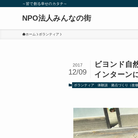
～皆で創る幸せのカタチ～
NPO法人みんなの街
ホーム
ボランティア
ビヨンド自然
2017
12/09
インターン
ボランティア
体験談
拠点づくり（改