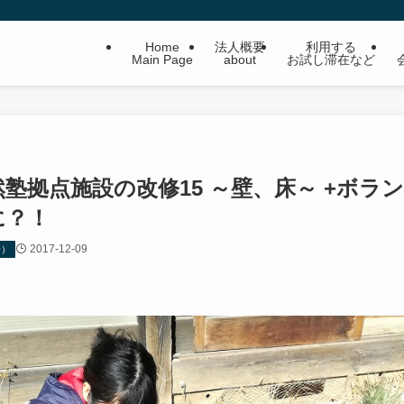
Home
法人概要
利用する
Main Page
about
お試し滞在など
塾拠点施設の改修15 ～壁、床～ +ボラ
に？！
2017-12-09
修）