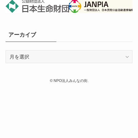
アーカイブ
ア
ー
カ
イ
©
NPO法人みんなの街.
ブ