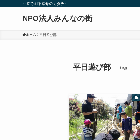
～皆で創る幸せのカタチ～
NPO法人みんなの街
ホーム
平日遊び部
平日遊び部
– tag –