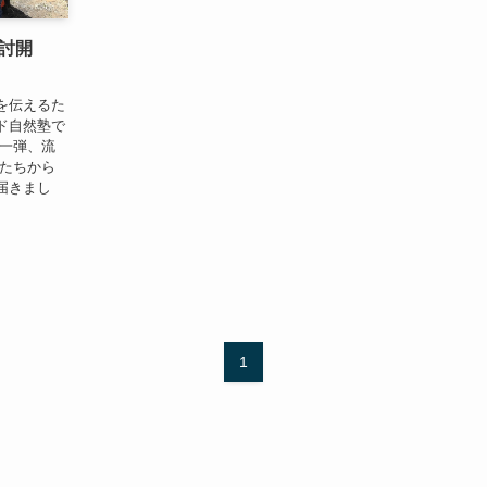
討開
を伝えるた
ド自然塾で
第一弾、流
んたちから
届きまし
1